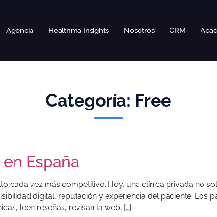
Agencia
Healthma Insights
Nosotros
CRM
Aca
Categoría:
Free
s en España
lto cada vez más competitivo. Hoy, una clínica privada no so
sibilidad digital, reputación y experiencia del paciente. Los 
as, leen reseñas, revisan la web, […]