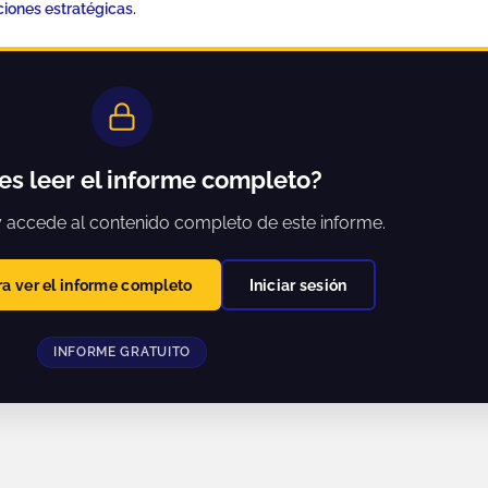
 confianza.
iones estratégicas.
es leer el informe completo?
 y accede al contenido completo de este informe.
ra ver el informe completo
Iniciar sesión
INFORME GRATUITO