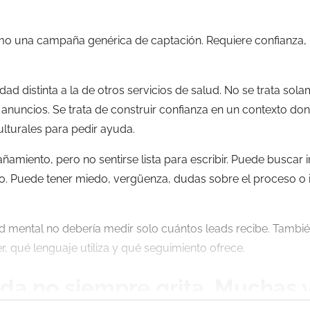
omo una campaña genérica de captación. Requiere confianza,
dad distinta a la de otros servicios de salud. No se trata sol
anuncios. Se trata de construir confianza en un contexto d
ulturales para pedir ayuda.
miento, pero no sentirse lista para escribir. Puede buscar 
o. Puede tener miedo, vergüenza, dudas sobre el proceso o 
alud mental no debería medir solo cuántos leads recibe. Tamb
, qué lenguaje utiliza y qué seguimiento ofrece.
da no siempre grita. Muchas 