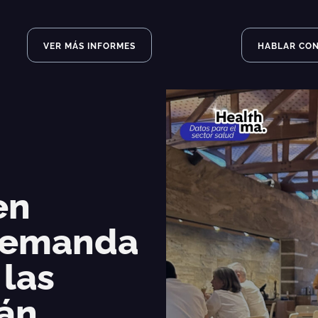
VER MÁS INFORMES
HABLAR CO
en
 demanda
 las
tán